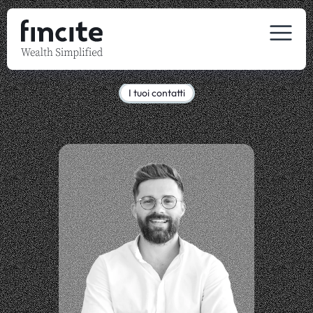
I tuoi contatti
I
nostri
esperti
di
IA
Sfrutta
la
nostra
esperienza
sull'IA
nel
Wealth
Management.