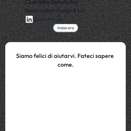
Charlotte Zahnleiter
Responsabile Design & UX
Connettiti ora
Inizia ora
Inizia
con
CIOS
AI!
Siamo felici di aiutarvi. Fateci sapere 
come.