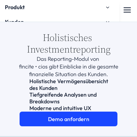
Produkt
Kunden
Holistisches 
Über uns
Investmentreporting
Knowledge Hub
Das Reporting-Modul von 
Onboarding
fincite • cios gibt Einblicke in die gesamte
finanzielle Situation des Kunden.
Holistische Vermögensübersicht 
des Kunden
Tiefgreifende Analysen und 
Breakdowns
Moderne und intuitive UX
Watch the Onboarding Tutorial
Demo anfordern
Kontakt