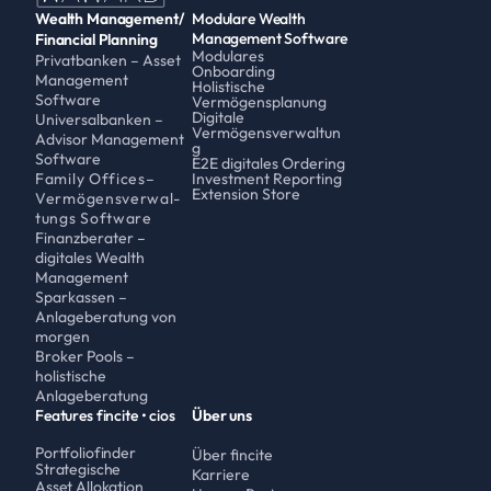
Wealth Management/
Modulare Wealth 
Management Software
Financial Planning
Modulares 
Privatbanken – Asset 
Onboarding
Management 
Holistische 
Software
Vermögensplanung
Digitale 
Universalbanken – 
Vermögensverwaltun
Advisor Management 
g
Software
E2E digitales Ordering
Family Offices–
Investment Reporting
Extension Store
Vermögensverwal-
tungs Software
Finanzberater – 
digitales Wealth 
Management 
Sparkassen – 
Anlageberatung von 
morgen
Broker Pools – 
holistische 
Anlageberatung
Features fincite • cios
Über uns
Portfoliofinder
Über fincite
Strategische 
Karriere
Asset Allokation