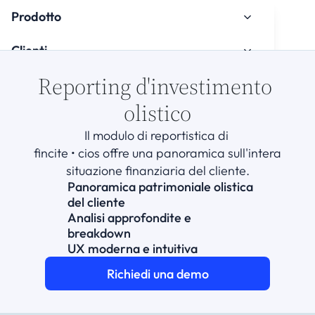
Prodotto
Clienti
Reporting d'investimento 
Chi siamo
olistico
Centro di Conoscenza
Il modulo di reportistica di 
Onboarding
fincite • cios offre una panoramica sull'intera
situazione finanziaria del cliente.
Panoramica patrimoniale olistica 
del cliente
Analisi approfondite e 
breakdown
UX moderna e intuitiva
Guarda il tutorial di onboarding
Richiedi una demo
Contatti