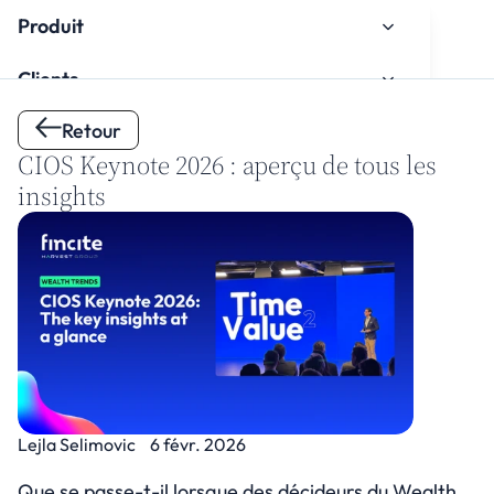
Produit
Clients
Retour
À propos de nous
CIOS Keynote 2026 : aperçu de tous les 
Espace de connaissances
insights
Intégration
Regarder le tutoriel d'intégration
Lejla Selimovic
6 févr. 2026
Contact
Que se passe-t-il lorsque des décideurs du Wealth 