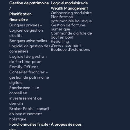
Gestion de patrimoine 
Logiciel modulaire de 
Wealth Management
/
Onboarding modulaire
Planification 
Planification 
financière
patrimoniale holistique
Banques privées – 
Gestion de fortune 
numérique
Logiciel de gestion 
Commande digitale de 
d’actifs
bout en bout
Banques universelles – 
Reporting 
d'investissement
Logiciel de gestion des 
Boutique d'extensions
conseillers
Logiciel de gestion 
de fortune pour 
Family Offices
Conseiller financier – 
gestion de patrimoine 
digitale 
Sparkassen – Le 
conseil en 
investissement de 
demain
Broker Pools – conseil 
en investissement 
holistique
Fonctionnalités fincite • 
À propos de nous
cios