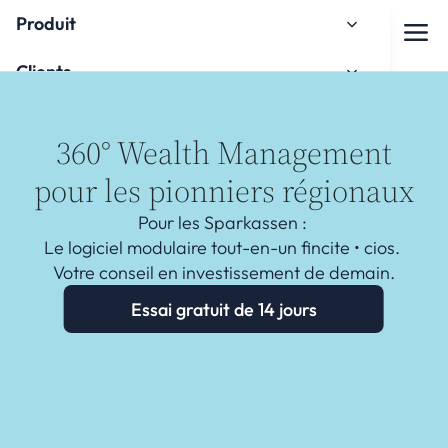
Produit
Clients
À propos de nous
360° Wealth Management
Espace de connaissances
pour les pionniers régionaux
Intégration
Pour les Sparkassen : 
Le logiciel modulaire tout-en-un fincite • cios. 
Votre conseil en investissement de demain.
Essai gratuit de 14 jours
Regarder le tutoriel d'intégration
Contact