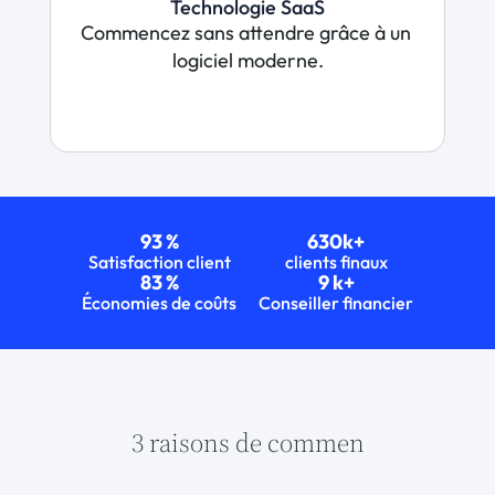
Technologie SaaS
Commencez sans attendre grâce à un 
logiciel moderne.
93 %
630k+
Satisfaction client
clients finaux
83 %
9 k+
Économies de coûts
Conseiller financier
3 raisons de commen