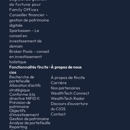
de fortune pour 
Family Offices
Conseiller financier – 
gestion de patrimoine 
digitale 
Sparkassen – Le 
conseil en 
investissement de 
demain
Broker Pools – conseil 
en investissement 
holistique
Fonctionnalités fincite • 
À propos de nous
cios
Recherche de 
À propos de fincite
portefeuille
Carrière
Allocation d'actifs 
Nos partenaires
stratégique
WealthTech Connect
Conforme à la 
directive MiFID II
WealthTech Radar
Prévision de 
Discours d'ouverture 
patrimoine
du CIOS
Objectifs 
Contact
d'investissement
Gestion de patrimoine
Analyse de portefeuille
Reporting 