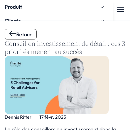
Produit
Clients
Retour
À propos de nous
Conseil en investissement de détail : ces 3 
Espace de connaissances
priorités mènent au succès
Intégration
Regarder le tutoriel d'intégration
Dennis Ritter
17 févr. 2025
Contact
Le rôle des conseillers en investissement dans la 