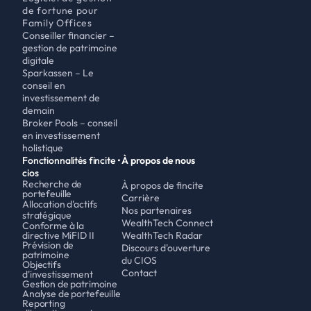
de fortune pour 
Family Offices
Conseiller financier – 
gestion de patrimoine 
digitale 
Sparkassen – Le 
conseil en 
investissement de 
demain
Broker Pools – conseil 
en investissement 
holistique
Fonctionnalités fincite • 
À propos de nous
cios
Recherche de 
À propos de fincite
portefeuille
Carrière
Allocation d'actifs 
Nos partenaires
stratégique
WealthTech Connect
Conforme à la 
directive MiFID II
WealthTech Radar
Prévision de 
Discours d'ouverture 
patrimoine
du CIOS
Objectifs 
Contact
d'investissement
Gestion de patrimoine
Analyse de portefeuille
Reporting 