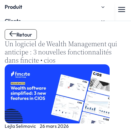
Produit
Clients
Retour
À propos de nous
Un logiciel de Wealth Management qui 
Espace de connaissances
anticipe : 3 nouvelles fonctionnalités 
dans fincite • cios
Intégration
Regarder le tutoriel d'intégration
Contact
Lejla Selimovic
26 mars 2026