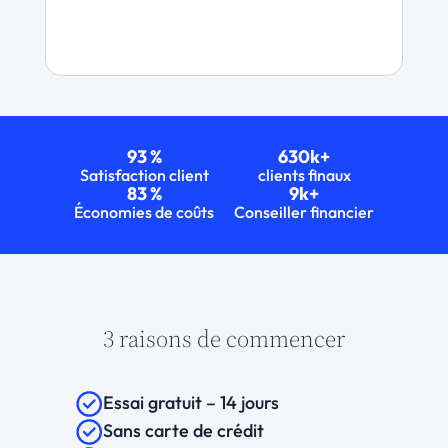
93 %
630k+
Satisfaction client
clients finaux
83 %
9k+
Économies de coûts
Conseiller financier
3 raisons de commencer
Essai gratuit – 14 jours
Sans carte de crédit