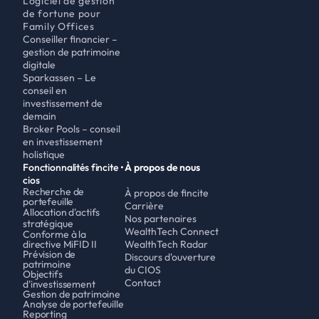
Logiciel de gestion 
de fortune pour 
Family Offices
Conseiller financier – 
gestion de patrimoine 
digitale 
Sparkassen – Le 
conseil en 
investissement de 
demain
Broker Pools – conseil 
en investissement 
holistique
Fonctionnalités fincite • 
À propos de nous
cios
Recherche de 
À propos de fincite
portefeuille
Carrière
Allocation d'actifs 
Nos partenaires
stratégique
WealthTech Connect
Conforme à la 
directive MiFID II
WealthTech Radar
Prévision de 
Discours d'ouverture 
patrimoine
du CIOS
Objectifs 
Contact
d'investissement
Gestion de patrimoine
Analyse de portefeuille
Reporting 