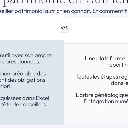
seiller patrimonial autrichien connaît. Et comment fin
V/S
outil avec son propre 
Une plateforme. 
 propres données.
reportin
ation préalable des 
Toutes les étapes rég
nt des obligations 
dans le
iori.
L'arbre généalogique,
quissées dans Excel, 
l'intégration num
 tête de conseillers 