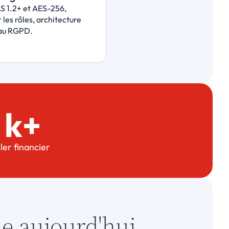
S 1.2+ et AES-256, 
les rôles, architecture 
au RGPD.
 k+
ler financier
he aujourd'hui