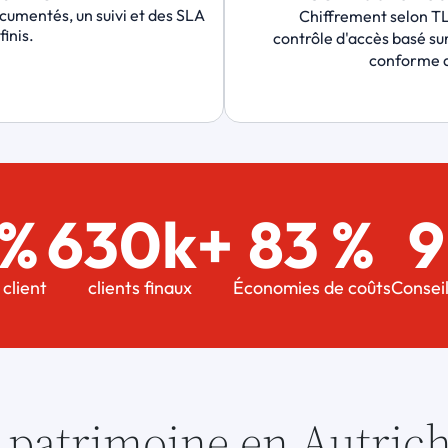
umentés, un suivi et des SLA 
Chiffrement selon TL
finis.
contrôle d'accès basé sur 
conforme 
 %
630k+
83 %
9
 client
clients finaux
Économies de coûts
Conseil
 patrimoine en Autric