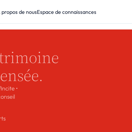
 propos de nous
Espace de connaissances
trimoine 
pensée.
ncite • 
onseil 
ts 