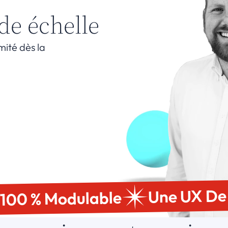
de échelle
mité dès la 
Une UX De
100 % Modulable