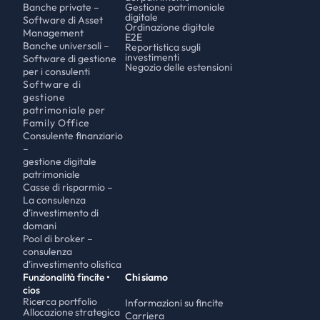
Banche private – 
Gestione patrimoniale 
digitale
Software di Asset 
Ordinazione digitale 
Management
E2E
Banche universali – 
Reportistica sugli 
investimenti
Software di gestione 
Negozio delle estensioni
per i consulenti
Software di 
gestione 
patrimoniale per 
Family Office
Consulente finanziario 
– 
gestione digitale 
patrimoniale 
Casse di risparmio – 
La consulenza 
d'investimento di 
domani
Pool di broker – 
consulenza 
d'investimento olistica
Funzionalità fincite • 
Chi siamo
cios
Ricerca portfolio
Informazioni su fincite
Allocazione strategica 
Carriera