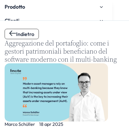
Prodotto
Clienti
Indietro
Chi siamo
Aggregazione del portafoglio: come i 
Centro di Conoscenza
gestori patrimoniali beneficiano del 
software moderno con il multi-banking
Onboarding
Guarda il tutorial di onboarding
Contatti
Marco Schüller
18 apr 2025