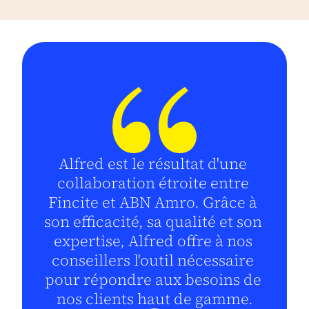
Alfred est le résultat d'une 
collaboration étroite entre 
Fincite et ABN Amro. Grâce à 
son efficacité, sa qualité et son 
expertise, Alfred offre à nos 
conseillers l'outil nécessaire 
pour répondre aux besoins de 
nos clients haut de gamme.