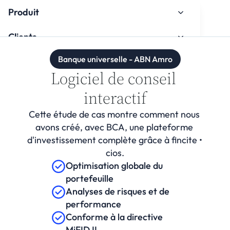
Produit
Clients
Banque universelle - ABN Amro
À propos de nous
Logiciel de conseil 
Espace de connaissances
interactif
Intégration
Cette étude de cas montre comment nous 
avons créé, avec BCA, une plateforme 
d'investissement complète grâce à fincite • 
cios.
Optimisation globale du 
portefeuille
Regarder le tutoriel d'intégration
Analyses de risques et de 
performance
Conforme à la directive 
Contact
MiFID II